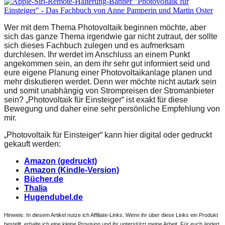
Wer mit dem Thema Photovoltaik beginnen möchte, aber
sich das ganze Thema irgendwie gar nicht zutraut, der sollte
sich dieses Fachbuch zulegen und es aufmerksam
durchlesen. Ihr werdet im Anschluss an einem Punkt
angekommen sein, an dem ihr sehr gut informiert seid und
eure eigene Planung einer Photovoltaikanlage planen und
mehr diskutieren werdet. Denn wer möchte nicht autark sein
und somit unabhängig von Strompreisen der Stromanbieter
sein? „Photovoltaik für Einsteiger“ ist exakt für diese
Bewegung und daher eine sehr persönliche Empfehlung von
mir.
„Photovoltaik für Einsteiger“ kann hier digital oder gedruckt
gekauft werden:
Amazon (gedruckt)
Amazon (Kindle-Version)
Bücher.de
Thalia
Hugendubel.de
Hinweis: In diesem Artikel nutze ich Affiliate-Links. Wenn ihr über diese Links ein Produkt
bestellt, erhalte ich eine kleine Provision und ihr unterstützt meine Arbeit. Für euch ändert